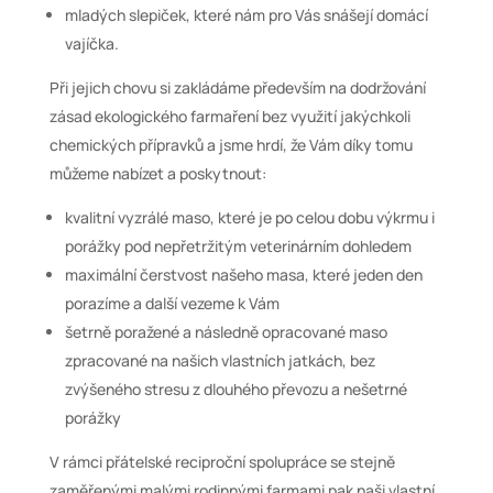
mladých slepiček, které nám pro Vás snášejí domácí
vajíčka.
Při jejich chovu si zakládáme především na dodržování
zásad ekologického farmaření bez využití jakýchkoli
chemických přípravků a jsme hrdí, že Vám díky tomu
můžeme nabízet a poskytnout:
kvalitní vyzrálé maso, které je po celou dobu výkrmu i
porážky pod nepřetržitým veterinárním dohledem
maximální čerstvost našeho masa, které jeden den
porazíme a další vezeme k Vám
šetrně poražené a následně opracované maso
zpracované na našich vlastních jatkách, bez
zvýšeného stresu z dlouhého převozu a nešetrné
porážky
V rámci přátelské reciproční spolupráce se stejně
zaměřenými malými rodinnými farmami pak naši vlastní