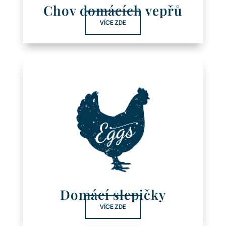
Chov domácích vepřů
VÍCE ZDE
Domácí slepičky
VÍCE ZDE