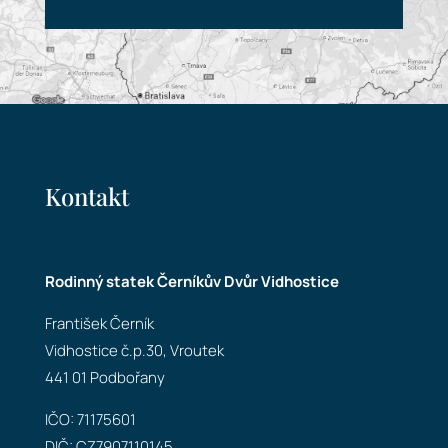
Kontakt
Rodinný statek Černíkův Dvůr Vidhostice
František Černík
Vidhostice č.p.30, Vroutek
441 01 Podbořany
IČO: 71175601
DIČ: CZ7907110145