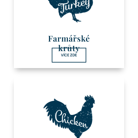
Farmářské
krůty
VÍCE ZDE