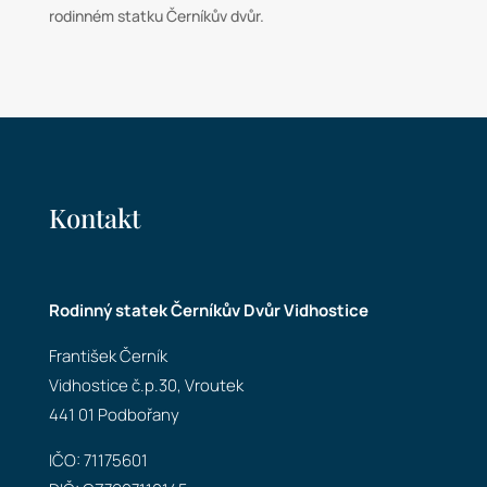
rodinném statku Černíkův dvůr.
Kontakt
Rodinný statek Černíkův Dvůr Vidhostice
František Černík
Vidhostice č.p.30, Vroutek
441 01 Podbořany
IČO: 71175601