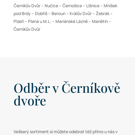
Černíkův Dvůr – Nučice – Černošice – Líšnice – Mníšek
pod Brdy – Dobříš – Beroun – Králův Dvůr – Žebrák –
Plzeň – Planá u M.L. – Mariánské Lázně – Manětín –
Černíkův Dvůr
Odběr v Černíkově
dvoře
Veškerý sortiment si můžete odebrat též přímo u nás v