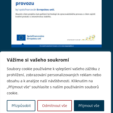
Vážíme si vašeho soukromí
www.cernikuvdvur.cz © 2026. Všechna práva
Soubory cookie používáme k vylepšení vašeho zážitku z
vyhrazena.
prohlížení, zobrazování personalizovaných reklam nebo
obsahu a k analýze naší návštěvnosti. Kliknutím na
Sledujte nás
„Přijmout vše“ souhlasíte s naším používáním souborů
cookie.
Přizpůsobit
Odmítnout vše
Přijmout vše