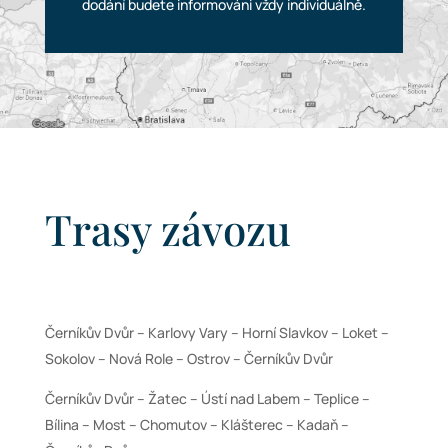
dodání budete informováni vždy individuálně.
Trasy závozu
Černíkův Dvůr – Karlovy Vary – Horní Slavkov – Loket –
Sokolov – Nová Role – Ostrov – Černíkův Dvůr
Černíkův Dvůr – Žatec – Ústí nad Labem – Teplice –
Bílina – Most – Chomutov – Klášterec – Kadaň –