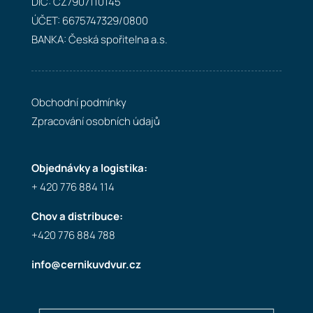
DIČ: CZ7907110145
ÚČET: 6675747329/0800
BANKA: Česká spořitelna a.s.
Obchodní podmínky
Zpracování osobních údajů
Objednávky a logistika:
+ 420 776 884 114
Chov a distribuce:
+420 776 884 788
info@cernikuvdvur.cz