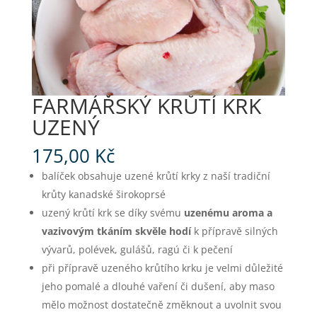
FARMÁŘSKÝ KRŮTÍ KRK
UZENÝ
175,00
Kč
balíček obsahuje uzené krůtí krky z naší
tradiční
krůty kanadské širokoprsé
uzený krůtí krk se díky svému
uzenému aroma a
vazivovým tkáním skvěle hodí
k přípravě silných
vývarů, polévek, gulášů, ragú či k pečení
při přípravě uzeného krůtího krku je velmi důležité
jeho pomalé a dlouhé vaření či dušení, aby maso
mělo možnost dostatečně změknout a uvolnit svou