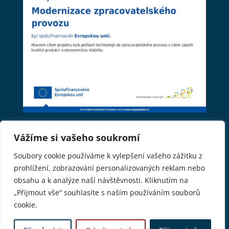
Vážíme si vašeho soukromí
www.cernikuvdvur.cz © 2026. Všechna práva
Soubory cookie používáme k vylepšení vašeho zážitku z
vyhrazena.
prohlížení, zobrazování personalizovaných reklam nebo
obsahu a k analýze naší návštěvnosti. Kliknutím na
Sledujte nás
„Přijmout vše“ souhlasíte s naším používáním souborů
cookie.