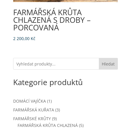
FARMÁŘSKÁ KRŮTA
CHLAZENÁ S DROBY –
PORCOVANÁ
2 200,00
Kč
Hledat
Kategorie produktů
1
DOMÁCÍ VAJÍČKA
1
produkt
3
FARMÁŘSKÁ KUŘATA
3
produkty
9
FARMÁŘSKÉ KRŮTY
9
produktů
5
FARMÁŘSKÁ KRŮTA CHLAZENÁ
5