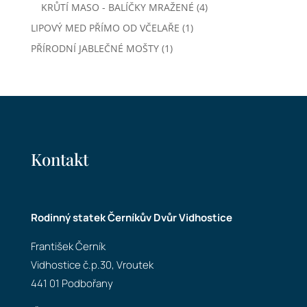
produktů
4
KRŮTÍ MASO - BALÍČKY MRAŽENÉ
4
produkty
1
LIPOVÝ MED PŘÍMO OD VČELAŘE
1
produkt
1
PŘÍRODNÍ JABLEČNÉ MOŠTY
1
produkt
Kontakt
Rodinný statek Černíkův Dvůr Vidhostice
František Černík
Vidhostice č.p.30, Vroutek
441 01 Podbořany