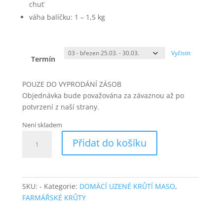
chuť
váha balíčku:
1
– 1,5 kg
Vyčistit
Termín
POUZE DO VYPRODÁNÍ ZÁSOB
Objednávka bude považována za závaznou až po
potvrzení z naší strany.
Není skladem
FARMÁŘSKÝ
Přidat do košíku
KRŮTÍ
KRK
UZENÝ
množství
SKU:
-
Kategorie:
DOMÁCÍ UZENÉ KRŮTÍ MASO
,
FARMÁŘSKÉ KRŮTY